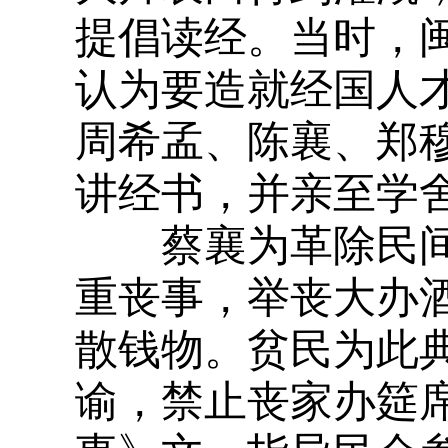
提倡读经。当时，
认为要造就经国人
周希孟、陈襄、郑
讲经书，并亲至学
蔡襄为革除民间
重丧事，举丧大办
散钱物。贫民为此
谕，禁止丧家办筵