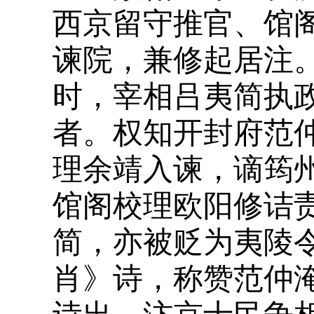
西京留守推官、馆
谏院，兼修起居注
时，宰相吕夷简执
者。权知开封府范
理余靖入谏，谪筠
馆阁校理欧阳修诘
简，亦被贬为夷陵
肖》诗，称赞范仲