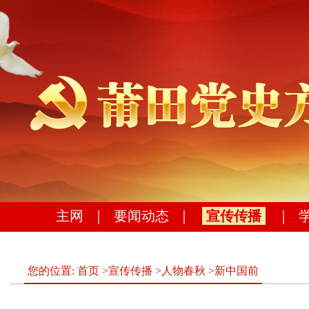
主网
｜
要闻动态
｜
宣传传播
｜
您的位置:
首页
>
宣传传播
>
人物春秋
>
新中国前