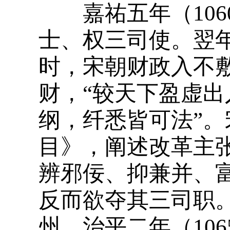
嘉祐五年（106
士、权三司使。翌
时，宋朝财政入不敷
财，“较天下盈虚
纲，纤悉皆可法”
目》，阐述改革主
辨邪佞、抑兼并、
反而欲夺其三司职
州。治平二年（10