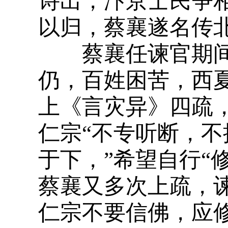
诗出，汴京士民争
以归，蔡襄遂名传
蔡襄任谏官期间
仍，百姓困苦，西
上《言灾异》四疏
仁宗“不专听断，
于下，”希望自行“
蔡襄又多次上疏，
仁宗不要信佛，应