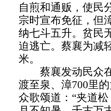
自煎和通贩，使民
宗时宣布免征，但
纳七斗五升。贫民
迫逃亡。蔡襄为减
米。
蔡襄发动民众在
渡至泉、漳700里
众歌颂道：“夹道
月不知暑，千古万古