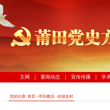
主网
｜
要闻动态
｜
宣传传播
｜
学
您的位置:
首页
>
市区概况
>
名镇名村