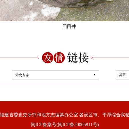
四目井
党史方志
其它
福建省委党史研究和地方志编纂办公室 各设区市、平潭综合实
闽ICP备案号(闽ICP备20005811号)