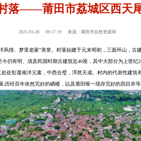
村落——莆田市荔城区西天
2025-03-20
09:17:19
来源：莆田市自然资源局
南洋风情、梦里老家”美誉。村落始建于元末明初，三面环山，古建密
今仍有明、清及民国时期古建筑近40座，其中大部分为上世纪2
又处处彰显南洋元素，中西合璧，浑然天成。村内的代表性建筑有
屋;历经百年依然完好的碉楼，以及莆田唯一现存完好的四目井等，