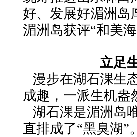
好、发展好湄洲岛厚
湄洲岛获评“和美海
立足
漫步在湖石淉生
成趣，一派生机盎
湖石淉是湄洲岛
直排成了“黑臭湖